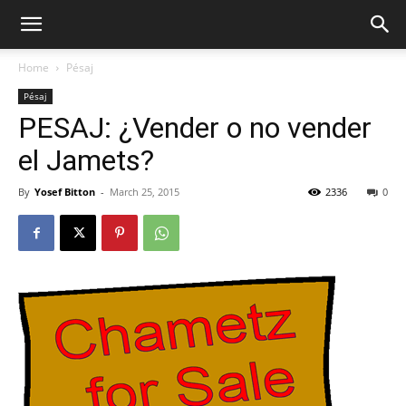
Home
Pésaj
Pésaj
PESAJ: ¿Vender o no vender
el Jamets?
By
Yosef Bitton
-
March 25, 2015
2336
0